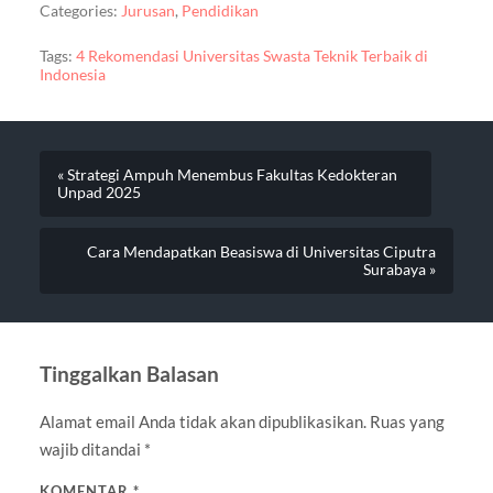
Categories:
Jurusan
,
Pendidikan
Tags:
4 Rekomendasi Universitas Swasta Teknik Terbaik di
Indonesia
« Strategi Ampuh Menembus Fakultas Kedokteran
Unpad 2025
Cara Mendapatkan Beasiswa di Universitas Ciputra
Surabaya »
Tinggalkan Balasan
Alamat email Anda tidak akan dipublikasikan.
Ruas yang
wajib ditandai
*
KOMENTAR
*