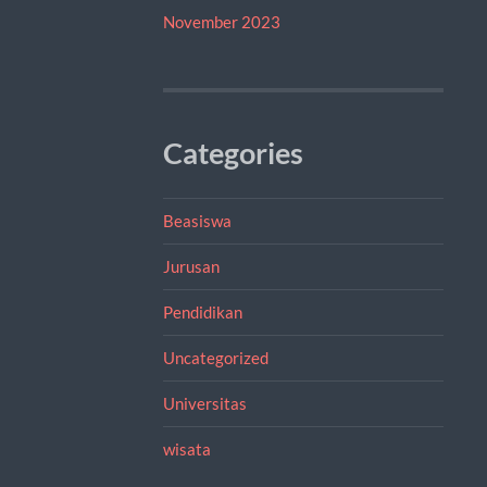
November 2023
Categories
Beasiswa
Jurusan
Pendidikan
Uncategorized
Universitas
wisata