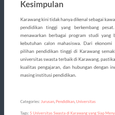
Kesimpulan
Karawang kini tidak hanya dikenal sebagai kawas
pendidikan tinggi yang berkembang pesat
menawarkan berbagai program studi yang b
kebutuhan calon mahasiswa. Dari ekonomi h
pilihan pendidikan tinggi di Karawang semak
universitas swasta terbaik di Karawang, pasti
kualitas pengajaran, dan hubungan dengan in
masing institusi pendidikan.
Categories:
Jurusan
,
Pendidikan
,
Universitas
Tags:
5 Universitas Swasta di Karawang yang Siap Men