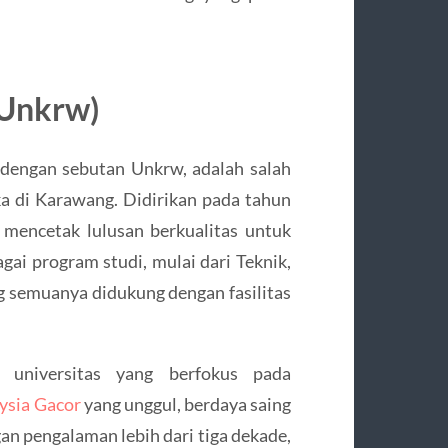
(Unkrw)
 dengan sebutan Unkrw, adalah salah
 di Karawang. Didirikan pada tahun
 mencetak lulusan berkualitas untuk
ai program studi, mulai dari Teknik,
 semuanya didukung dengan fasilitas
 universitas yang berfokus pada
ysia Gacor
yang unggul, berdaya saing
gan pengalaman lebih dari tiga dekade,