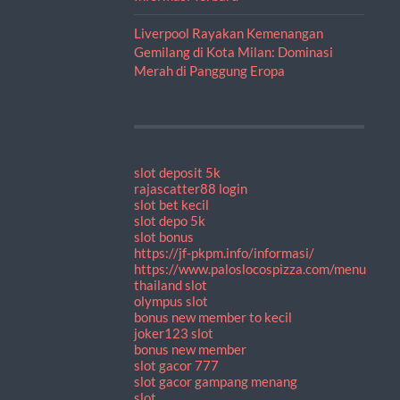
Liverpool Rayakan Kemenangan
Gemilang di Kota Milan: Dominasi
Merah di Panggung Eropa
slot deposit 5k
rajascatter88 login
slot bet kecil
slot depo 5k
slot bonus
https://jf-pkpm.info/informasi/
https://www.paloslocospizza.com/menu
thailand slot
olympus slot
bonus new member to kecil
joker123 slot
bonus new member
slot gacor 777
slot gacor gampang menang
slot