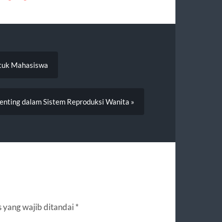
ntuk Mahasiswa
Penting dalam Sistem Reproduksi Wanita »
 yang wajib ditandai
*