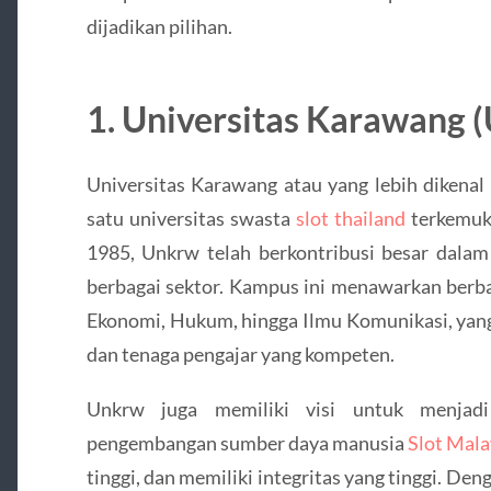
dijadikan pilihan.
1.
Universitas Karawang 
Universitas Karawang atau yang lebih dikenal
satu universitas swasta
slot thailand
terkemuka
1985, Unkrw telah berkontribusi besar dalam
berbagai sektor. Kampus ini menawarkan berbag
Ekonomi, Hukum, hingga Ilmu Komunikasi, yang
dan tenaga pengajar yang kompeten.
Unkrw juga memiliki visi untuk menjadi
pengembangan sumber daya manusia
Slot Mala
tinggi, dan memiliki integritas yang tinggi. Den