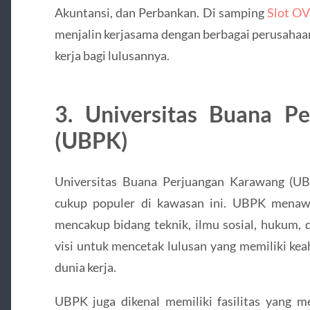
Akuntansi, dan Perbankan. Di samping
Slot O
menjalin kerjasama dengan berbagai perusahaa
kerja bagi lulusannya.
3.
Universitas Buana P
(UBPK)
Universitas Buana Perjuangan Karawang (UB
cukup populer di kawasan ini. UBPK menaw
mencakup bidang teknik, ilmu sosial, hukum,
visi untuk mencetak lulusan yang memiliki keah
dunia kerja.
UBPK juga dikenal memiliki fasilitas yang m