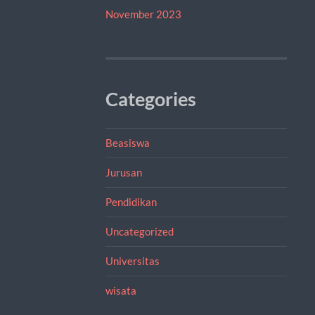
November 2023
Categories
Beasiswa
Jurusan
Pendidikan
Uncategorized
Universitas
wisata