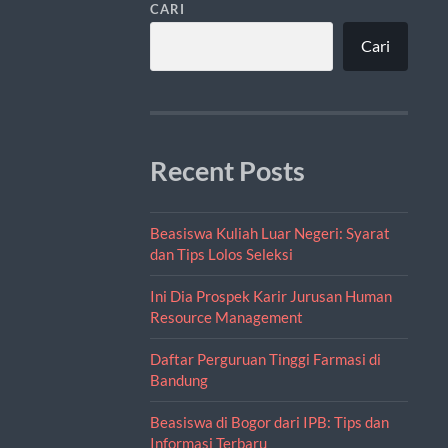
CARI
Cari
Recent Posts
Beasiswa Kuliah Luar Negeri: Syarat
dan Tips Lolos Seleksi
Ini Dia Prospek Karir Jurusan Human
Resource Management
Daftar Perguruan Tinggi Farmasi di
Bandung
Beasiswa di Bogor dari IPB: Tips dan
Informasi Terbaru