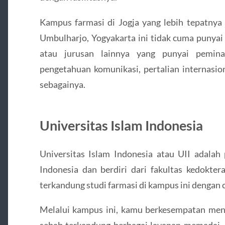
Kampus farmasi di Jogja yang lebih tepatnya
Umbulharjo, Yogyakarta ini tidak cuma punyai 
atau jurusan lainnya yang punyai pemina
pengetahuan komunikasi, pertalian internasiona
sebagainya.
Universitas Islam Indonesia
Universitas Islam Indonesia atau UII adalah 
Indonesia dan berdiri dari fakultas kedokter
terkandung studi farmasi di kampus ini dengan c
Melalui kampus ini, kamu berkesempatan men
sebab terkandung berbagai layanan memadai. 