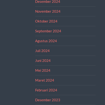
Desember 2024
November 2024
Oktober 2024
September 2024
Agustus 2024
Juli 2024
Juni 2024
Mei 2024
Maret 2024
Februari 2024
Desember 2023