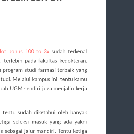
lot bonus 100 to 3x
sudah terkenal
 terlebih pada fakultas kedokteran.
 program studi farmasi terbaik yang
tudi. Melalui kampus ini, tentu kamu
bab UGM sendiri juga menjalin kerja
i tentu sudah diketahui oleh banyak
etiga seleksi masuk yang ada yakni
ebagai jalur mandiri. Tentu ketiga