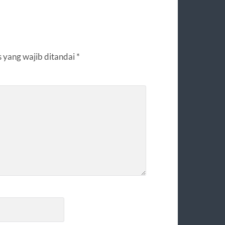
 yang wajib ditandai
*