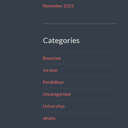
November 2023
Categories
Beasiswa
Jurusan
Pendidikan
Uncategorized
Universitas
wisata