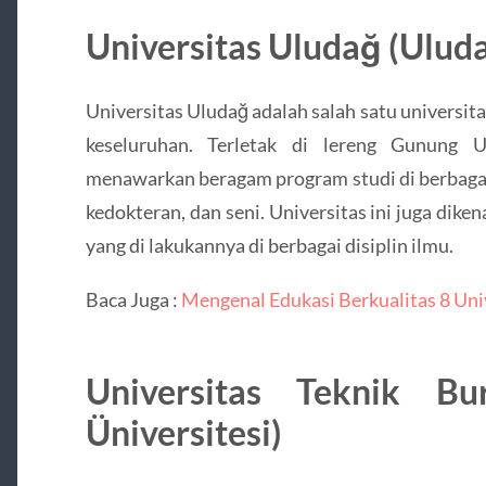
Universitas Uludağ (Uluda
Universitas Uludağ adalah salah satu universit
keseluruhan. Terletak di lereng Gunung U
menawarkan beragam program studi di berbagai 
kedokteran, dan seni. Universitas ini juga diken
yang di lakukannya di berbagai disiplin ilmu.
Baca Juga :
Mengenal Edukasi Berkualitas 8 Univ
Universitas Teknik Bu
Üniversitesi)