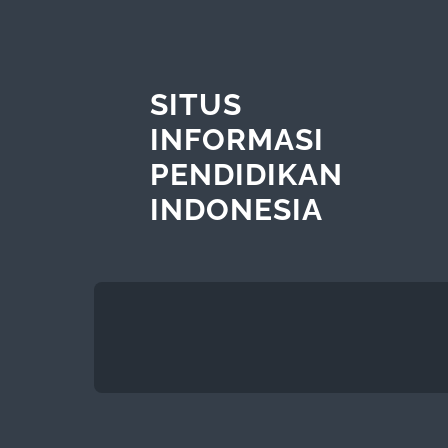
SITUS
INFORMASI
PENDIDIKAN
INDONESIA