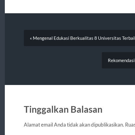
« Mengenal Edukasi Berkualitas 8 Universitas Terbai
Rekomendasi 
Tinggalkan Balasan
Alamat email Anda tidak akan dipublikasikan.
Ruas