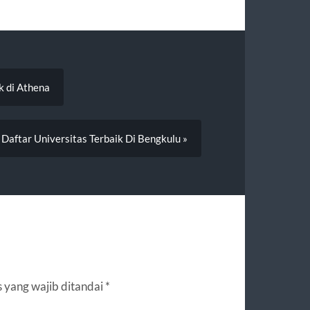
k di Athena
Daftar Universitas Terbaik Di Bengkulu »
 yang wajib ditandai
*