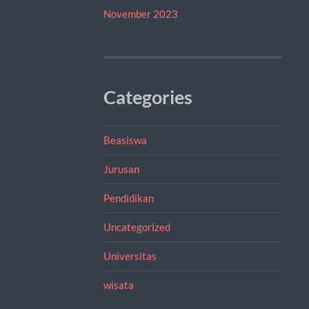
November 2023
Categories
Beasiswa
Jurusan
Pendidikan
Uncategorized
Universitas
wisata