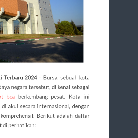
ki Terbaru 2024 –
Bursa, sebuah kota
daya negara tersebut, di kenal sebagai
ot bca
berkembang pesat. Kota ini
di akui secara internasional, dengan
komprehensif. Berikut adalah daftar
t di perhatikan: