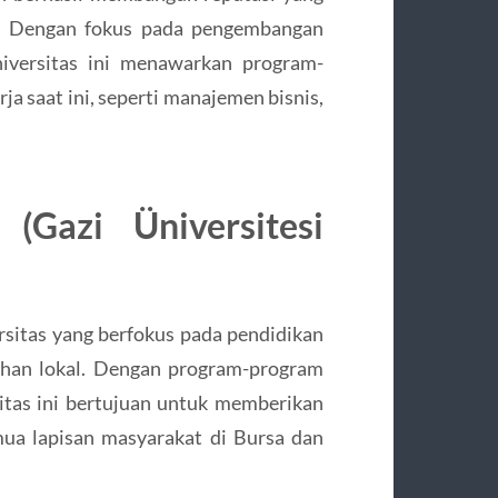
an. Dengan fokus pada pengembangan
niversitas ini menawarkan program-
ja saat ini, seperti manajemen bisnis,
 (Gazi Üniversitesi
ersitas yang berfokus pada pendidikan
uhan lokal. Dengan program-program
sitas ini bertujuan untuk memberikan
mua lapisan masyarakat di Bursa dan