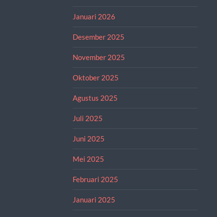
Januari 2026
Desember 2025
November 2025
Oktober 2025
Agustus 2025
Juli 2025
Juni 2025
Mei 2025
Februari 2025
Januari 2025