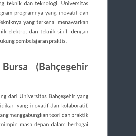
g teknik dan teknologi, Universitas
gram-programnya yang inovatif dan
 Tekniknya yang terkenal menawarkan
ik elektro, dan teknik sipil, dengan
dukung pembelajaran praktis.
 Bursa (Bahçeşehir
ng dari Universitas Bahçeşehir yang
dikan yang inovatif dan kolaboratif,
ang menggabungkan teori dan praktik
mimpin masa depan dalam berbagai