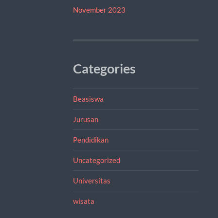
November 2023
Categories
Beasiswa
Jurusan
Pendidikan
Uncategorized
Universitas
wisata