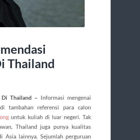
omendasi
i Thailand
k Di Thailand –
Informasi mengenai
adi tambahan referensi para calon
jong
untuk kuliah di luar negeri. Tak
an, Thailand juga punya kualitas
i Asia lainnya. Sejumlah perguruan