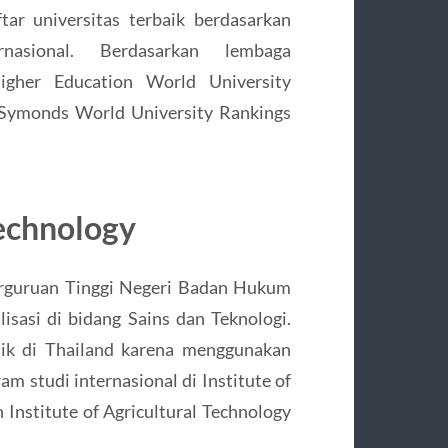
tar universitas terbaik berdasarkan
nasional. Berdasarkan lembaga
igher Education World University
Symonds World University Rankings
Technology
erguruan Tinggi Negeri Badan Hukum
lisasi di bidang Sains dan Teknologi.
nik di Thailand karena menggunakan
m studi internasional di Institute of
n Institute of Agricultural Technology