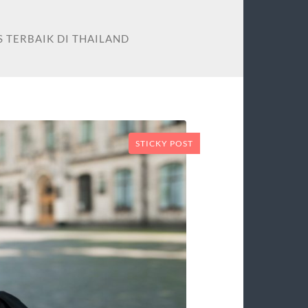
 TERBAIK DI THAILAND
STICKY POST