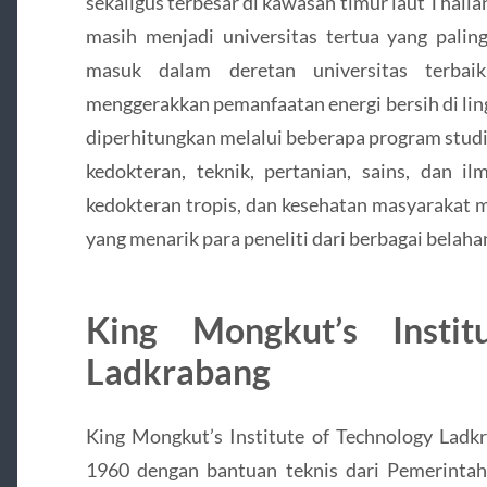
sekaligus terbesar di kawasan timur laut Thail
masih menjadi universitas tertua yang palin
masuk dalam deretan universitas terbai
menggerakkan pemanfaatan energi bersih di li
diperhitungkan melalui beberapa program stud
kedokteran, teknik, pertanian, sains, dan il
kedokteran tropis, dan kesehatan masyarakat 
yang menarik para peneliti dari berbagai belahan
King Mongkut’s Instit
Ladkrabang
King Mongkut’s Institute of Technology Ladk
1960 dengan bantuan teknis dari Pemerintah 