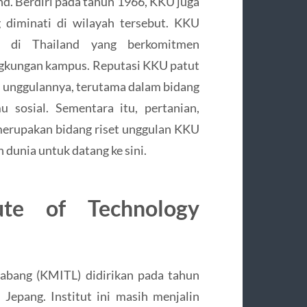
and. Berdiri pada tahun 1966, KKU juga
g diminati di wilayah tersebut. KKU
k di Thailand yang berkomitmen
ngkungan kampus. Reputasi KKU patut
i unggulannya, terutama dalam bidang
mu sosial. Sementara itu, pertanian,
merupakan bidang riset unggulan KKU
 dunia untuk datang ke sini.
ute of Technology
rabang (KMITL) didirikan pada tahun
Jepang. Institut ini masih menjalin