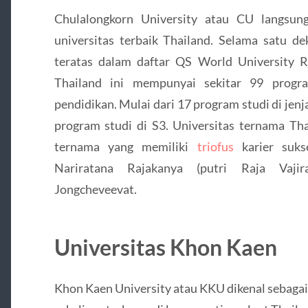
Chulalongkorn University atau CU langsu
universitas terbaik Thailand. Selama satu d
teratas dalam daftar QS World University Ra
Thailand ini mempunyai sekitar 99 progra
pendidikan. Mulai dari 17 program studi di jenj
program studi di S3. Universitas ternama Tha
ternama yang memiliki
triofus
karier sukse
Nariratana Rajakanya (putri Raja Vaji
Jongcheveevat.
Universitas Khon Kaen
Khon Kaen University atau KKU dikenal sebagai 