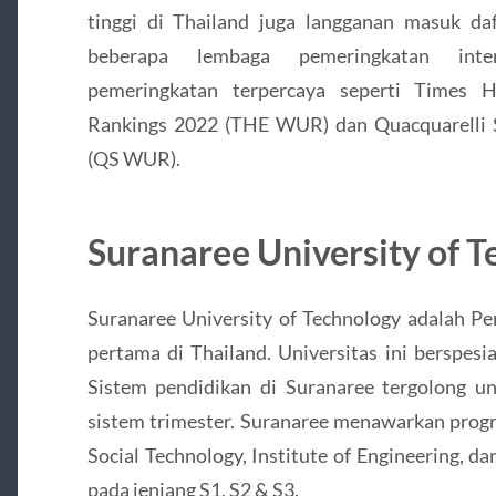
tinggi di Thailand juga langganan masuk daf
beberapa lembaga pemeringkatan inter
pemeringkatan terpercaya seperti Times H
Rankings 2022 (THE WUR) dan Quacquarelli 
(QS WUR).
Suranaree University of 
Suranaree University of Technology adalah P
pertama di Thailand. Universitas ini berspesia
Sistem pendidikan di Suranaree tergolong u
sistem trimester. Suranaree menawarkan progra
Social Technology, Institute of Engineering, da
pada jenjang S1, S2 & S3.