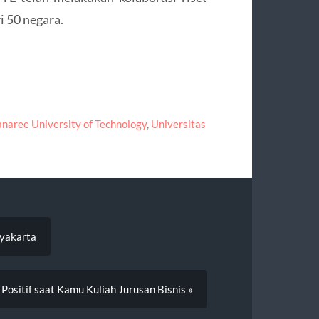
i 50 negara.
anaree University of Technology
,
Universitas
gyakarta
i Positif saat Kamu Kuliah Jurusan Bisnis »