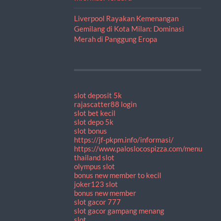
Liverpool Rayakan Kemenangan
Gemilang di Kota Milan: Dominasi
Merah di Panggung Eropa
slot deposit 5k
rajascatter88 login
slot bet kecil
slot depo 5k
slot bonus
https://jf-pkpm.info/informasi/
https://www.paloslocospizza.com/menu
thailand slot
olympus slot
bonus new member to kecil
joker123 slot
bonus new member
slot gacor 777
slot gacor gampang menang
slot