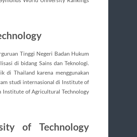
Technology
erguruan Tinggi Negeri Badan Hukum
lisasi di bidang Sains dan Teknologi.
nik di Thailand karena menggunakan
m studi internasional di Institute of
n Institute of Agricultural Technology
sity of Technology