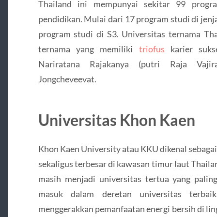
Thailand ini mempunyai sekitar 99 progra
pendidikan. Mulai dari 17 program studi di jenj
program studi di S3. Universitas ternama Tha
ternama yang memiliki
triofus
karier sukse
Nariratana Rajakanya (putri Raja Vaji
Jongcheveevat.
Universitas Khon Kaen
Khon Kaen University atau KKU dikenal sebagai 
sekaligus terbesar di kawasan timur laut Thail
masih menjadi universitas tertua yang palin
masuk dalam deretan universitas terbai
menggerakkan pemanfaatan energi bersih di li