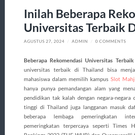
Inilah Beberapa Rek
Universitas Terbaik D
AGUSTUS 27, 2024
/
ADMIN
/
0 COMMENTS
Beberapa Rekomendasi Universitas Terbai
universitas terbaik di Thailand bisa menj
mahasiswa dalam memilih kampus
Slot Mah
hanya punya pemandangan alam yang menaw
pendidikan tak kalah dengan negara-negara d
tinggi di Thailand juga langganan masuk daf
beberapa lembaga pemeringkatan inter
pemeringkatan terpercaya seperti Times H
Rankings 2022 (THE WUR) dan Quacquarelli 