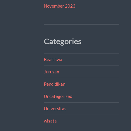
November 2023
Categories
Beasiswa
Jurusan
Pendidikan
Uncategorized
Universitas
wisata